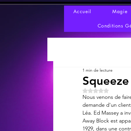
Accueil
Magie
Conditions G
1 min de lecture
Squeeze
Noté NaN étoiles s
Nous venons de faire
demande d'un client
Léa. Ed Massey a inv
Away Block est appar
1929, dans une contr