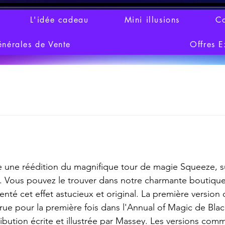
L'idée cadeau
Mini illusions
Co
énérales de Vente
Offres E
ur 5.
 une réédition du magnifique tour de magie Squeeze, sui
. Vous pouvez le trouver dans notre charmante boutique
enté cet effet astucieux et original. La première version
ue pour la première fois dans l'Annual of Magic de Blac
ibution écrite et illustrée par Massey. Les versions comm