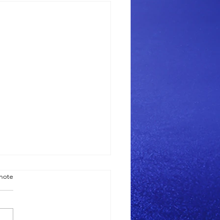
note
er