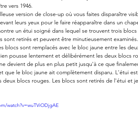
re vers 1946.
illeuse version de close-up où vous faites disparaître vis
devant leurs yeux pour le faire réapparaître dans un chape
montre un étui soigné dans lequel se trouvent trois blocs
s sont retirés et peuvent être minutieusement examinés. 
Les blocs sont remplacés avec le bloc jaune entre les deu
ien pousse lentement et délibérément les deux blocs ro
une devient de plus en plus petit jusqu'à ce que finalemen
t que le bloc jaune ait complètement disparu. L'étui est 
s deux blocs rouges. Les blocs sont retirés de l'étui et j
com/watch?v=wuTViODjgAE