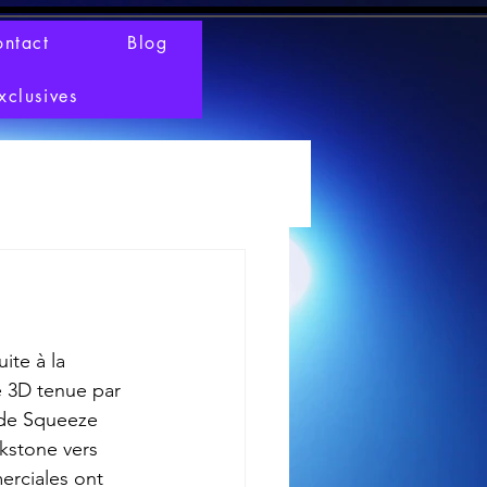
ntact
Blog
xclusives
te à la 
 3D tenue par 
 de Squeeze 
kstone vers 
erciales ont 