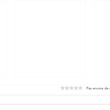
Noté 0 étoile sur 5.
Pas encore de 
Fing