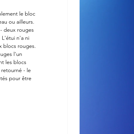
iblement le bloc 
au ou ailleurs.
 - deux rouges 
L'étui n'a ni 
x blocs rouges. 
uges l'un 
t les blocs 
retourné - le 
etés pour être 