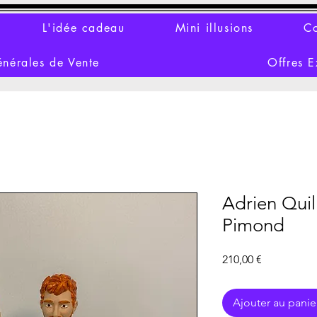
L'idée cadeau
Mini illusions
Co
énérales de Vente
Offres E
Adrien Quil
Pimond
Prix
210,00 €
Ajouter au panie