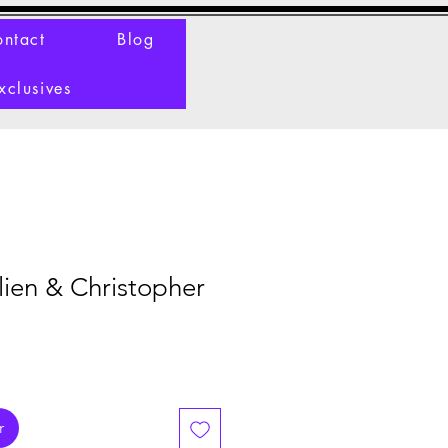
ntact
Blog
xclusives
lien & Christopher
r