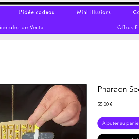
L'idée cadeau
Mini illusions
Co
énérales de Vente
Offres E
Pharaon Se
Prix
55,00 €
Ajouter au panie