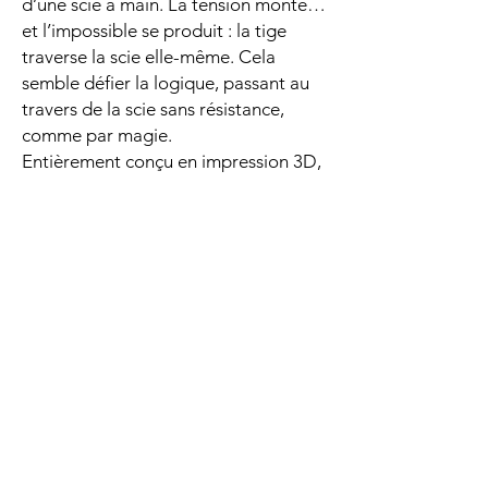
d’une scie à main. La tension monte…
et l’impossible se produit : la tige
traverse la scie elle-même. Cela
semble défier la logique, passant au
travers de la scie sans résistance,
comme par magie.
Entièrement conçu en impression 3D,
SAW est un objet de toute beauté,
alliant élégance, robustesse et
ingéniosité. Chaque détail a été
pensé pour offrir une qualité
exceptionnelle, aussi bien visuelle que
mécanique.
Un tour percutant, moderne, et
résolument professionnel, qui
trouvera naturellement sa place dans
le répertoire des magiciens exigeants