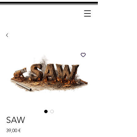
SAW
Prix
39,00 €