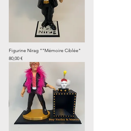
Figurine Nirag ""Mémoire Ciblée"
Prix
80,00 €