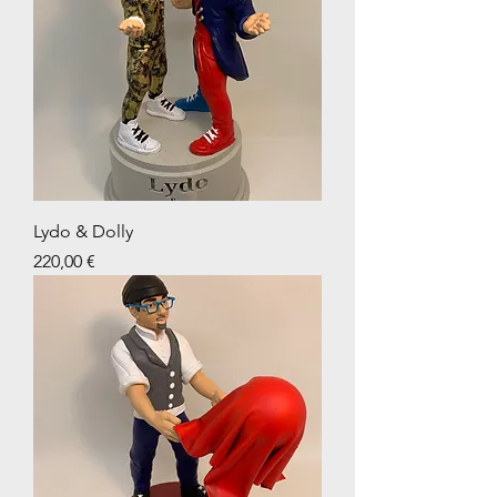
Lydo & Dolly
Prix
220,00 €