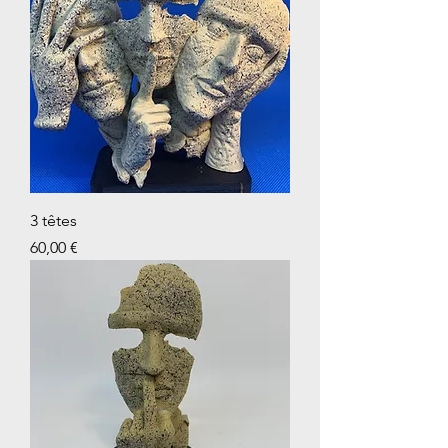
3 têtes
Prix
60,00 €