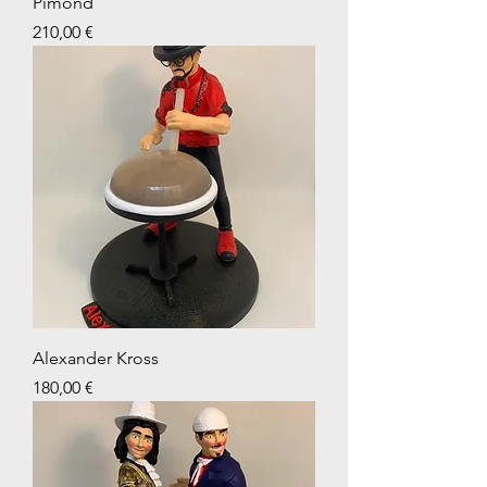
Pimond
Prix
210,00 €
Alexander Kross
Prix
180,00 €