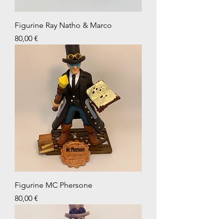
Figurine Ray Natho & Marco
Prix
80,00 €
Figurine MC Phersone
Prix
80,00 €