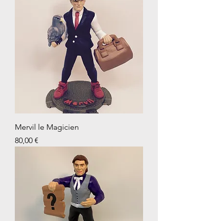
Mervil le Magicien
Prix
80,00 €