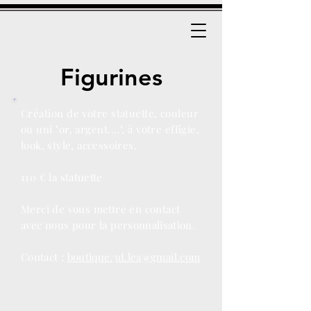
Figurines
Création de votre statuette, couleur
ou uni "or, argent....", à votre
effigie,
look, style, accessoires.
110 € la
statuette
Merci de vous mettre en contact
avec nous pour la
personnalisation.
Contact :
boutique.3d.lea@gmail.com